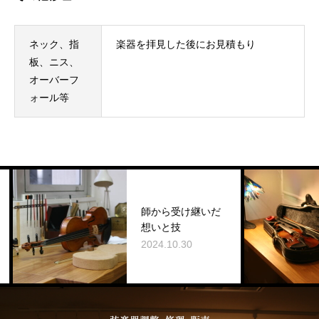
ネック、指
楽器を拝見した後にお見積もり
板、ニス、
オーバーフ
ォール等
師から受け継いだ
想いと技
2024.10.30